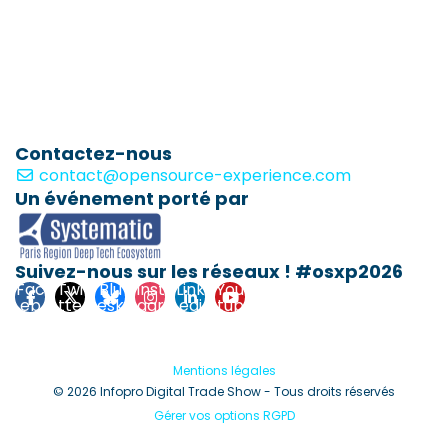
Contactez-nous
contact@opensource-experience.com
Un événement porté par
Suivez-nous sur les réseaux ! #osxp2026
Fac
Twi
Blu
Inst
Link
You
eb
tte
esk
agr
edi
tub
ook
r
y
am
n
e
Mentions légales
© 2026 Infopro Digital Trade Show - Tous droits réservés
Gérer vos options RGPD