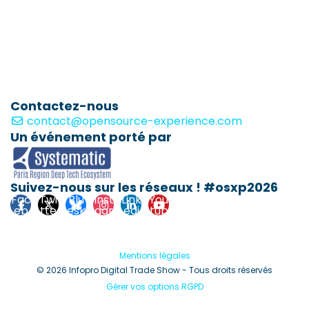
Contactez-nous
contact@opensource-experience.com
Un événement porté par
Suivez-nous sur les réseaux ! #osxp2026
Fac
Twi
Blu
Inst
Link
You
eb
tte
esk
agr
edi
tub
ook
r
y
am
n
e
Mentions légales
© 2026 Infopro Digital Trade Show - Tous droits réservés
Gérer vos options RGPD