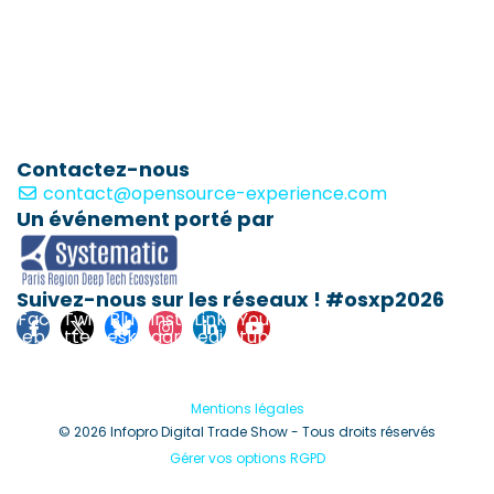
Contactez-nous
contact@opensource-experience.com
Un événement porté par
Suivez-nous sur les réseaux ! #osxp2026
Fac
Twi
Blu
Inst
Link
You
eb
tte
esk
agr
edi
tub
ook
r
y
am
n
e
Mentions légales
© 2026 Infopro Digital Trade Show - Tous droits réservés
Gérer vos options RGPD