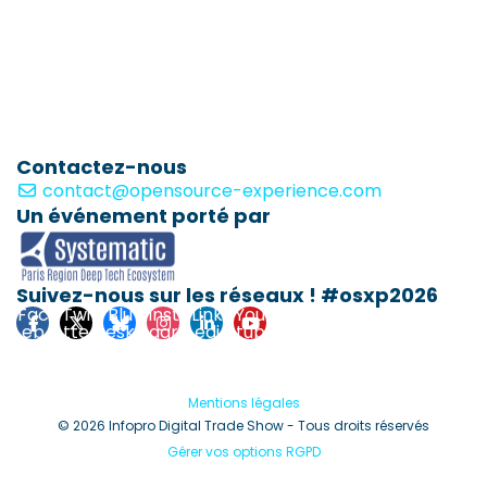
Contactez-nous
contact@opensource-experience.com
Un événement porté par
Suivez-nous sur les réseaux ! #osxp2026
Fac
Twi
Blu
Inst
Link
You
eb
tte
esk
agr
edi
tub
ook
r
y
am
n
e
Mentions légales
© 2026 Infopro Digital Trade Show - Tous droits réservés
Gérer vos options RGPD