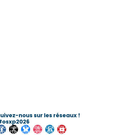
uivez-nous sur les réseaux !
#osxp2026
Fac
Twi
Blu
Inst
Link
You
eb
tte
esk
agr
edi
tub