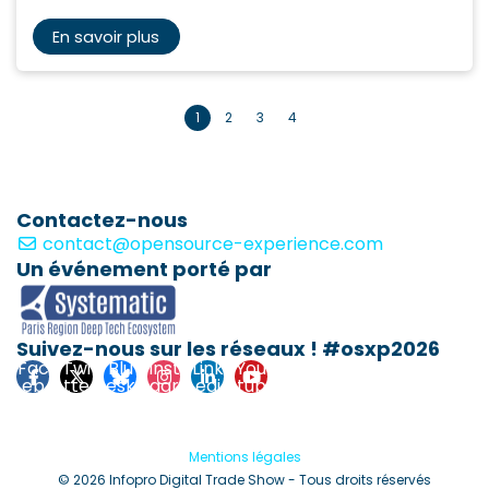
En savoir plus
1
2
3
4
Contactez-nous
contact@opensource-experience.com
Un événement porté par
Suivez-nous sur les réseaux ! #osxp2026
Fac
Twi
Blu
Inst
Link
You
eb
tte
esk
agr
edi
tub
ook
r
y
am
n
e
Mentions légales
© 2026 Infopro Digital Trade Show - Tous droits réservés