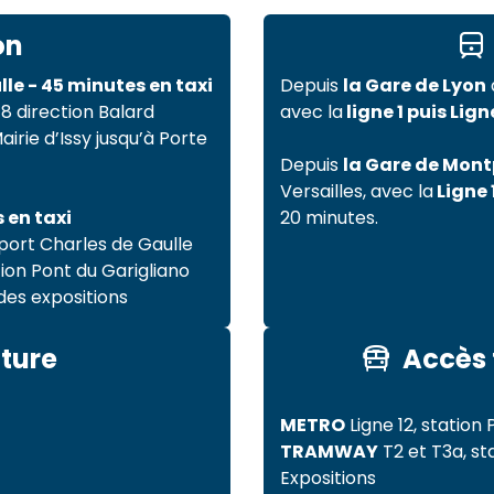
on
le - 45 minutes en taxi
Depuis
la Gare de Lyon
 8 direction Balard
avec la
ligne 1 puis Ligne
airie d’Issy jusqu’à Porte
Depuis
la Gare de Mon
Versailles, avec la
Ligne 
 en taxi
20 minutes.
oport Charles de Gaulle
tion Pont du Garigliano
 des expositions
iture
Accès
METRO
Ligne 12, station 
TRAMWAY
T2 et T3a, st
Expositions