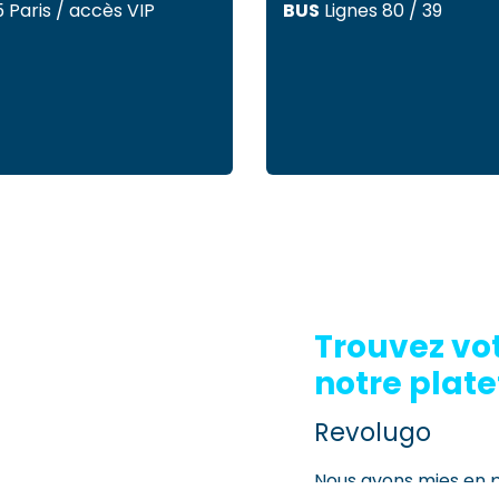
 Paris / accès VIP
BUS
Lignes 80 / 39
Trouvez vo
notre plate
Revolugo
Nous avons mies en 