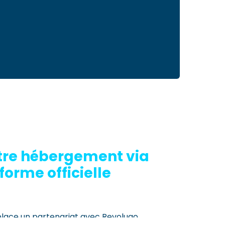
tre hébergement via
forme officielle
place un partenariat avec Revolugo