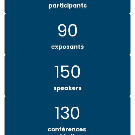
participants
90
exposants
150
speakers
130
conférences