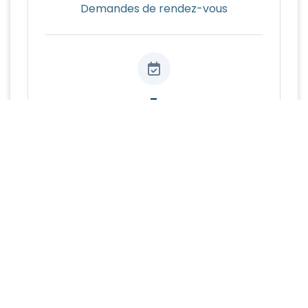
Demandes de rendez-vous
-
Rendez-vous confirmés
-
Rendez-vous ont eu lieu