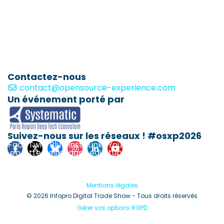
Contactez-nous
contact@opensource-experience.com
Un événement porté par
Suivez-nous sur les réseaux ! #osxp2026
Fac
Twi
Blu
Inst
Link
You
eb
tte
esk
agr
edi
tub
ook
r
y
am
n
e
Mentions légales
© 2026 Infopro Digital Trade Show - Tous droits réservés
Gérer vos options RGPD